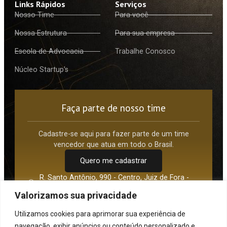
Links Rápidos
Serviços
Nosso Time
Para você
Nossa Estrutura
Para sua empresa
Escola de Advocacia
Trabalhe Conosco
Núcleo Startup's
Faça parte de nosso time
Cadastre-se aqui para fazer parte de um time
vencedor que atua em todo o Brasil.
Quero me cadastrar
R. Santo Antônio, 990 - Centro, Juiz de Fora -
MG, 36016-210
Valorizamos sua privacidade
Av. Paulista, 1842 Torre Norte - São Paulo - SP,
01310-945
Utilizamos cookies para aprimorar sua experiência de
(32) 3217-0785
navegação, exibir anúncios ou conteúdo personalizado e