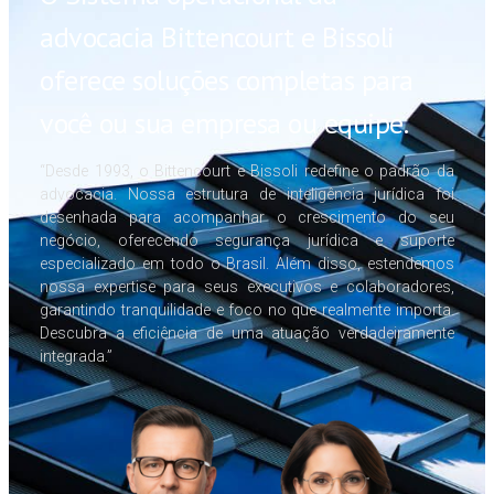
advocacia Bittencourt e Bissoli
oferece soluções completas para
você ou sua empresa ou equipe.
“Desde 1993, o Bittencourt e Bissoli redefine o padrão da
advocacia. Nossa estrutura de inteligência jurídica foi
desenhada para acompanhar o crescimento do seu
negócio, oferecendo segurança jurídica e suporte
especializado em todo o Brasil. Além disso, estendemos
nossa expertise para seus executivos e colaboradores,
garantindo tranquilidade e foco no que realmente importa.
Descubra a eficiência de uma atuação verdadeiramente
integrada.”