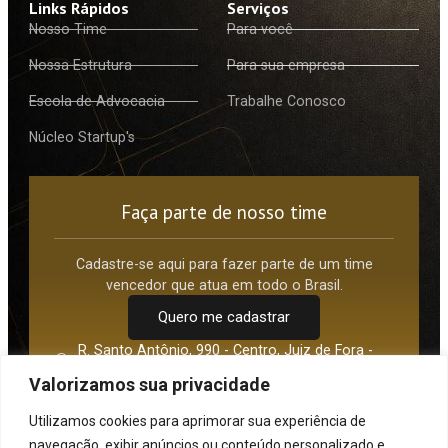
Links Rápidos
Serviços
Nosso Time
Para você
Nossa Estrutura
Para sua empresa
Escola de Advocacia
Trabalhe Conosco
Núcleo Startup's
Faça parte de nosso time
Cadastre-se aqui para fazer parte de um time
vencedor que atua em todo o Brasil.
Quero me cadastrar
R. Santo Antônio, 990 - Centro, Juiz de Fora -
MG, 36016-210
Valorizamos sua privacidade
Av. Paulista, 1842 Torre Norte - São Paulo - SP,
01310-945
Utilizamos cookies para aprimorar sua experiência de
(32) 3217-0785
navegação, exibir anúncios ou conteúdo personalizado e