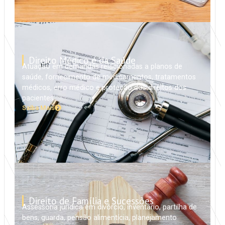
Direito Médico e da Saúde
Atuação em demandas relacionadas a planos de
saúde, fornecimento de medicamentos, tratamentos
médicos, erro médico e proteção dos direitos dos
pacientes.
Saiba Mais
Direito de Família e Sucessões
Assessoria jurídica em divórcio, inventário, partilha de
bens, guarda, pensão alimentícia, planejamento