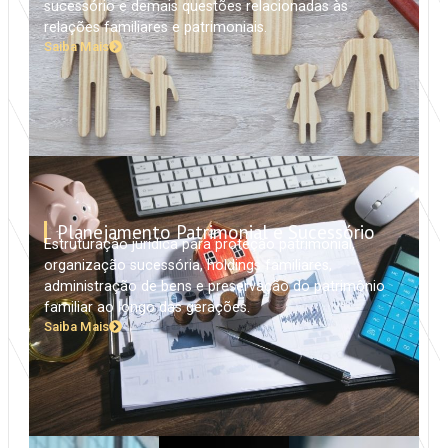
sucessório e demais questões relacionadas às
relações familiares e patrimoniais.
Saiba Mais
Planejamento Patrimonial e Sucessório
Estruturação jurídica para proteção patrimonial,
organização sucessória, holdings familiares,
administração de bens e preservação do patrimônio
familiar ao longo das gerações.
Saiba Mais