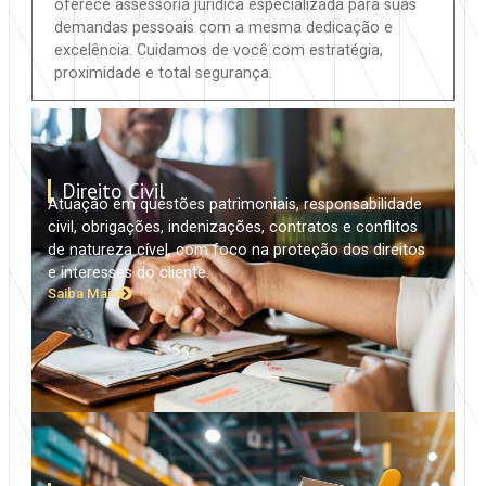
oferece assessoria jurídica especializada para suas
demandas pessoais com a mesma dedicação e
excelência. Cuidamos de você com estratégia,
proximidade e total segurança.
Direito Civil
Atuação em questões patrimoniais, responsabilidade
civil, obrigações, indenizações, contratos e conflitos
de natureza cível, com foco na proteção dos direitos
e interesses do cliente.
Saiba Mais