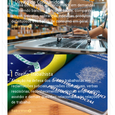
Direito do Consumidor
Defesa dos direitos do consumidor em demandas
envolvendo bancos, planos de saúde, companhias
aéreas, veículos, cobranças indevidas, produtos
defeituosos e relações de consumo em geral.
Saiba Mais
Direito Trabalhista
Atuação na defesa dos direitos trabalhistas em
reclamações judiciais, rescisões contratuais, verbas
rescisórias, reconhecimento de vínculo empregatício,
assédio e demais questões relacionadas às relações
de trabalho.
Saiba Mais