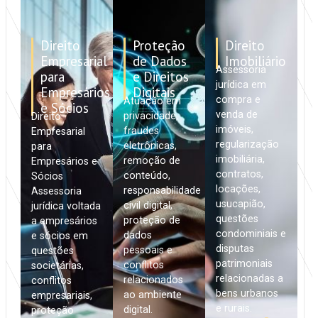
Direito
Proteção
Direito
Empresarial
de Dados
Imobiliário
Assessoria
para
e Direitos
jurídica em
Empresários
Digitais
compra e
Atuação em
e Sócios
venda de
privacidade,
Direito
imóveis,
fraudes
Empresarial
regularização
eletrônicas,
para
imobiliária,
remoção de
Empresários e
contratos,
conteúdo,
Sócios
locações,
responsabilidade
Assessoria
usucapião,
civil digital,
jurídica voltada
questões
proteção de
a empresários
condominiais e
dados
e sócios em
disputas
pessoais e
questões
patrimoniais
conflitos
societárias,
relacionadas a
relacionados
conflitos
bens urbanos
ao ambiente
empresariais,
e rurais.
digital.
proteção