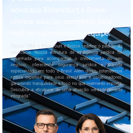
advocacia Bittencourt e Bissoli
oferece soluções completas para
você ou sua empresa ou equipe.
“Desde 1993, o Bittencourt e Bissoli redefine o padrão da
advocacia. Nossa estrutura de inteligência jurídica foi
desenhada para acompanhar o crescimento do seu
negócio, oferecendo segurança jurídica e suporte
especializado em todo o Brasil. Além disso, estendemos
nossa expertise para seus executivos e colaboradores,
garantindo tranquilidade e foco no que realmente importa.
Descubra a eficiência de uma atuação verdadeiramente
integrada.”