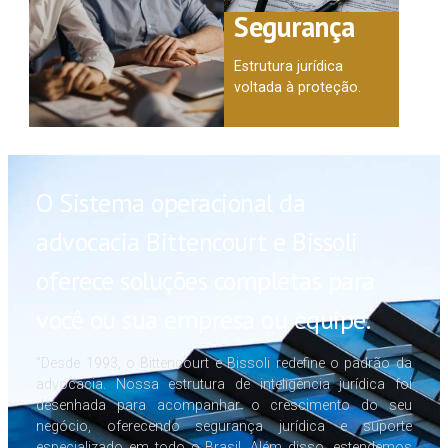
Segurança
Estrutura jurídica
voltada à proteção.
O Sistema operacional da
advocacia Bittencourt e Bissoli
oferece soluções completas para
você ou sua empresa ou equipe.
“Desde 1993, o Bittencourt e Bissoli redefine o padrão da
advocacia. Nossa estrutura de inteligência jurídica foi
desenhada para acompanhar o crescimento do seu
negócio, oferecendo segurança jurídica e suporte
especializado em todo o Brasil. Além disso, estendemos