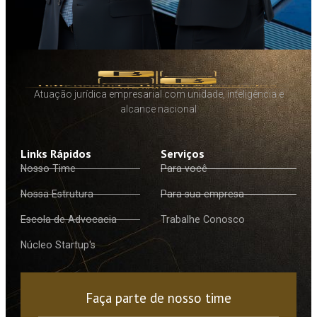
Atuação jurídica empresarial com unidade, inteligência e
alcance nacional
Links Rápidos
Serviços
Nosso Time
Para você
Nossa Estrutura
Para sua empresa
Escola de Advocacia
Trabalhe Conosco
Núcleo Startup's
Faça parte de nosso time