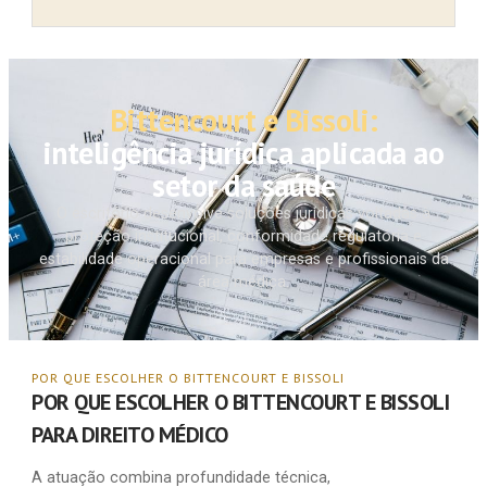
Bittencourt e Bissoli:
inteligência jurídica aplicada ao
setor da saúde
O escritório desenvolve soluções jurídicas voltadas à
proteção institucional, conformidade regulatória e
estabilidade operacional para empresas e profissionais da
área médica.
POR QUE ESCOLHER O BITTENCOURT E BISSOLI
POR QUE ESCOLHER O BITTENCOURT E BISSOLI
PARA DIREITO MÉDICO
A atuação combina profundidade técnica,