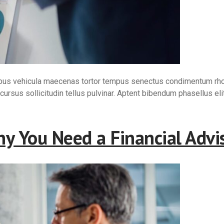
ibus vehicula maecenas tortor tempus senectus condimentum rhoncu
ursus sollicitudin tellus pulvinar. Aptent bibendum phasellus eli
y You Need a Financial Advi