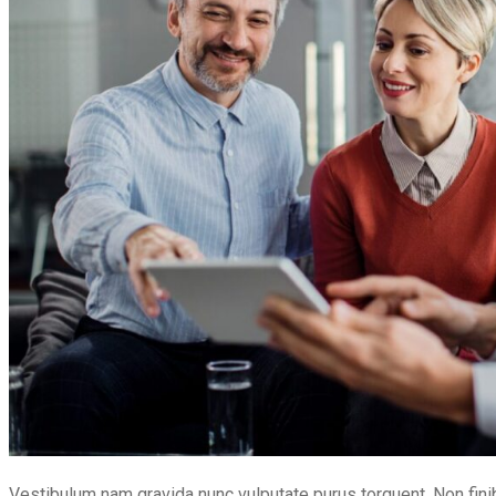
Vestibulum nam gravida nunc vulputate purus torquent. Non fin