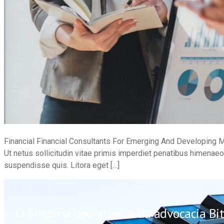
Financial Financial Consultants For Emerging And Developing
Ut netus sollicitudin vitae primis imperdiet penatibus himenae
suspendisse quis. Litora eget […]
O Sistema operacional da advocacia Bitt