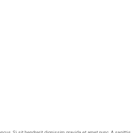
s. Si sit hendrerit dignissim gravida et amet nunc. A sagittis