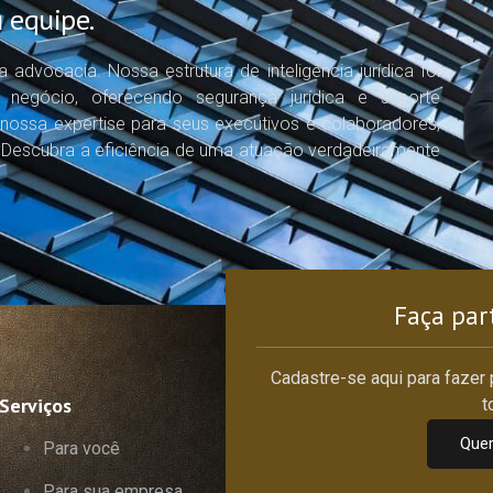
 equipe.
 advocacia. Nossa estrutura de inteligência jurídica foi
egócio, oferecendo segurança jurídica e suporte
nossa expertise para seus executivos e colaboradores,
. Descubra a eficiência de uma atuação verdadeiramente
Faça par
Cadastre-se aqui para fazer
Serviços
t
Quer
Para você
Para sua empresa