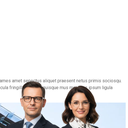
fames amet senectus aliquet praesent netus primis sociosqu.
hicula fringilla. Tempor quisque mus maximus ipsum ligula