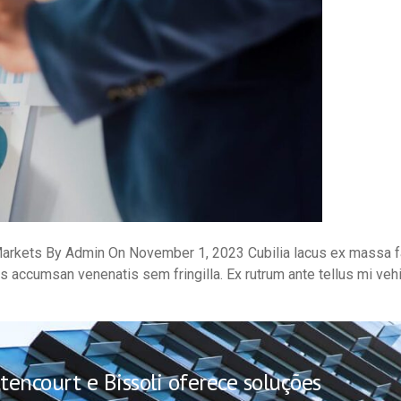
 Markets By Admin On November 1, 2023 Cubilia lacus ex massa 
os accumsan venenatis sem fringilla. Ex rutrum ante tellus mi ve
encourt e Bissoli oferece soluções