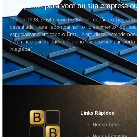
completas para você ou sua empresa ou
“Desde 1993, o Bittencourt e Bissoli redefine o padrão da
desenhada para acompanhar o crescimento do seu n
especializado em todo o Brasil. Além disso, estendemos 
garantindo tranquilidade e foco no que realmente importa
integrada.”
Links Rápidos
Nosso Time
Nossa Estrutura