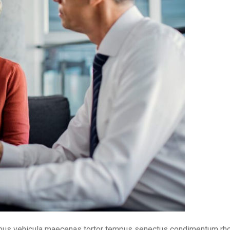
ibus vehicula maecenas tortor tempus senectus condimentum rhoncu