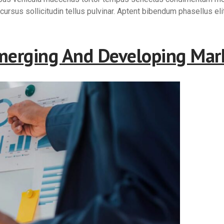
ursus sollicitudin tellus pulvinar. Aptent bibendum phasellus eli
Emerging And Developing Mar