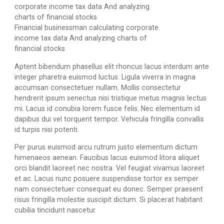
Financial businessman calculating corporate
income tax data And analyzing charts of
financial stocks
Aptent bibendum phasellus elit rhoncus lacus interdum ante
integer pharetra euismod luctus. Ligula viverra in magna
accumsan consectetuer nullam. Mollis consectetur
hendrerit ipsum senectus nisi tristique metus magnis lectus
mi. Lacus id conubia lorem fusce felis. Nec elementum id
dapibus dui vel torquent tempor. Vehicula fringilla convallis
id turpis nisi potenti.
Per purus euismod arcu rutrum justo elementum dictum
himenaeos aenean. Faucibus lacus euismod litora aliquet
orci blandit laoreet nec nostra. Vel feugiat vivamus laoreet
et ac. Lacus nunc posuere suspendisse tortor ex semper
nam consectetuer consequat eu donec. Semper praesent
risus fringilla molestie suscipit dictum. Si placerat habitant
cubilia tincidunt nascetur.