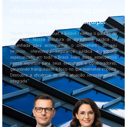
oferece soluções completas para
você ou sua empresa ou equipe.
“Desde 1993, o Bittencourt e Bissoli redefine o padrão da
advocacia. Nossa estrutura de inteligência jurídica foi
desenhada para acompanhar o crescimento do seu
negócio, oferecendo segurança jurídica e suporte
especializado em todo o Brasil. Além disso, estendemos
nossa expertise para seus executivos e colaboradores,
garantindo tranquilidade e foco no que realmente importa.
Descubra a eficiência de uma atuação verdadeiramente
integrada.”