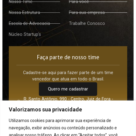
Nosso Time
Para você
Nossa Estrutura
Para sua empresa
Escola de Advocacia
Trabalhe Conosco
Núcleo Startup's
Faça parte de nosso time
Cadastre-se aqui para fazer parte de um time
vencedor que atua em todo o Brasil.
Quero me cadastrar
R. Santo Antônio, 990 - Centro, Juiz de Fora -
MG, 36016-210
Valorizamos sua privacidade
Av. Paulista, 1842 Torre Norte - São Paulo - SP,
01310-945
Utilizamos cookies para aprimorar sua experiência de
(32) 3217-0785
navegação, exibir anúncios ou conteúdo personalizado e
administrativo@bittencourtebissoli.com.br
analisar nosso tráfego. Ao clicar em “Aceitar todos”, você