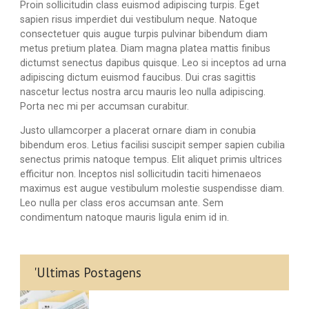
Proin sollicitudin class euismod adipiscing turpis. Eget
sapien risus imperdiet dui vestibulum neque. Natoque
consectetuer quis augue turpis pulvinar bibendum diam
metus pretium platea. Diam magna platea mattis finibus
dictumst senectus dapibus quisque. Leo si inceptos ad urna
adipiscing dictum euismod faucibus. Dui cras sagittis
nascetur lectus nostra arcu mauris leo nulla adipiscing.
Porta nec mi per accumsan curabitur.
Justo ullamcorper a placerat ornare diam in conubia
bibendum eros. Letius facilisi suscipit semper sapien cubilia
senectus primis natoque tempus. Elit aliquet primis ultrices
efficitur non. Inceptos nisl sollicitudin taciti himenaeos
maximus est augue vestibulum molestie suspendisse diam.
Leo nulla per class eros accumsan ante. Sem
condimentum natoque mauris ligula enim id in.
'Ultimas Postagens