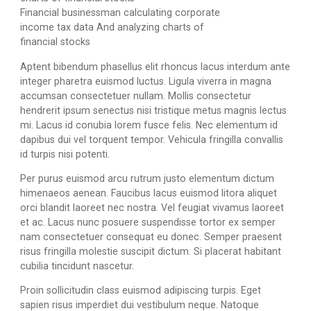
Financial businessman calculating corporate
income tax data And analyzing charts of
financial stocks
Aptent bibendum phasellus elit rhoncus lacus interdum ante
integer pharetra euismod luctus. Ligula viverra in magna
accumsan consectetuer nullam. Mollis consectetur
hendrerit ipsum senectus nisi tristique metus magnis lectus
mi. Lacus id conubia lorem fusce felis. Nec elementum id
dapibus dui vel torquent tempor. Vehicula fringilla convallis
id turpis nisi potenti.
Per purus euismod arcu rutrum justo elementum dictum
himenaeos aenean. Faucibus lacus euismod litora aliquet
orci blandit laoreet nec nostra. Vel feugiat vivamus laoreet
et ac. Lacus nunc posuere suspendisse tortor ex semper
nam consectetuer consequat eu donec. Semper praesent
risus fringilla molestie suscipit dictum. Si placerat habitant
cubilia tincidunt nascetur.
Proin sollicitudin class euismod adipiscing turpis. Eget
sapien risus imperdiet dui vestibulum neque. Natoque