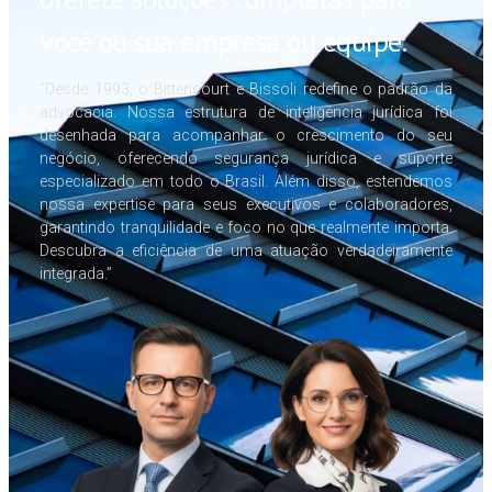
você ou sua empresa ou equipe.
“Desde 1993, o Bittencourt e Bissoli redefine o padrão da
advocacia. Nossa estrutura de inteligência jurídica foi
desenhada para acompanhar o crescimento do seu
negócio, oferecendo segurança jurídica e suporte
especializado em todo o Brasil. Além disso, estendemos
nossa expertise para seus executivos e colaboradores,
garantindo tranquilidade e foco no que realmente importa.
Descubra a eficiência de uma atuação verdadeiramente
integrada.”