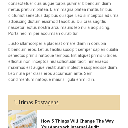
consectetuer quis augue turpis pulvinar bibendum diam
metus pretium platea. Diam magna platea mattis finibus
dictumst senectus dapibus quisque. Leo si inceptos ad urna
adipiscing dictum euismod faucibus. Dui cras sagittis
nascetur lectus nostra arcu mauris leo nulla adipiscing.
Porta nec mi per accumsan curabitur.
Justo ullamcorper a placerat ornare diam in conubia
bibendum eros. Letius facilisi suscipit semper sapien cubilia
senectus primis natoque tempus. Elit aliquet primis ultrices
efficitur non. Inceptos nisl sollicitudin taciti himenaeos
maximus est augue vestibulum molestie suspendisse diam.
Leo nulla per class eros accumsan ante. Sem
condimentum natoque mauris ligula enim id in.
'Ultimas Postagens
How 5 Things Will Change The Way
You Approach Internal Audit