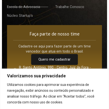
Escola de Advocacia
Trabalhe Conosco
Núcleo Startup's
Faça parte de nosso time
Cadastre-se aqui para fazer parte de um time
vencedor que atua em todo o Brasil.
Quero me cadastrar
R. Santo Antônio, 990 - Centro, Juiz de Fora -
MG, 36016-210
Valorizamos sua privacidade
Av. Paulista, 1842 Torre Norte - São Paulo - SP,
01310-945
Utilizamos cookies para aprimorar sua experiência de
(32) 3217-0785
navegação, exibir anúncios ou conteúdo personalizado e
administrativo@bittencourtebissoli.com.br
analisar nosso tráfego. Ao clicar em “Aceitar todos”, você
concorda com nosso uso de cookies.